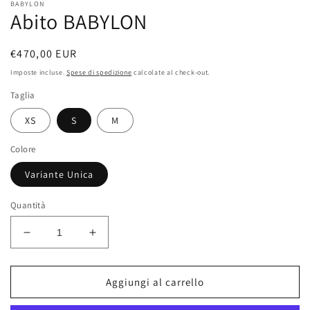
BABYLON
finestra
Abito BABYLON
modale
Prezzo
€470,00 EUR
di
Imposte incluse.
Spese di spedizione
calcolate al check-out.
listino
Taglia
XS
S
M
Colore
Variante Unica
Quantità
Diminuisci
Aumenta
quantità
quantità
per
per
Abito
Abito
Aggiungi al carrello
BABYLON
BABYLON