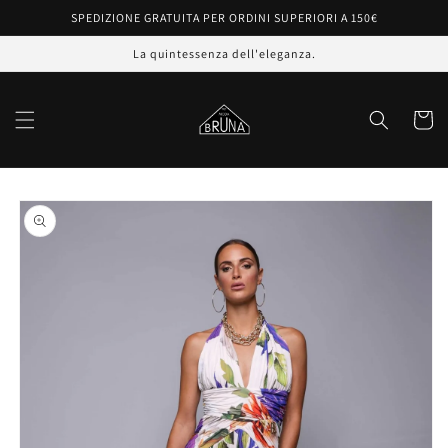
Vai
SPEDIZIONE GRATUITA PER ORDINI SUPERIORI A 150€
direttamente
ai contenuti
La quintessenza dell'eleganza.
Carrell
Passa alle
informazioni
sul prodotto