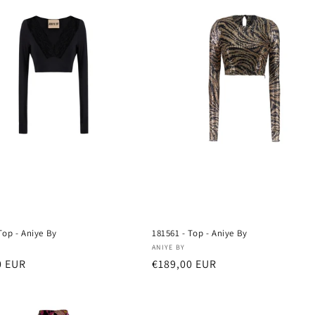
Top - Aniye By
181561 - Top - Aniye By
re:
Fornitore:
ANIYE BY
0 EUR
Prezzo
€189,00 EUR
di
listino