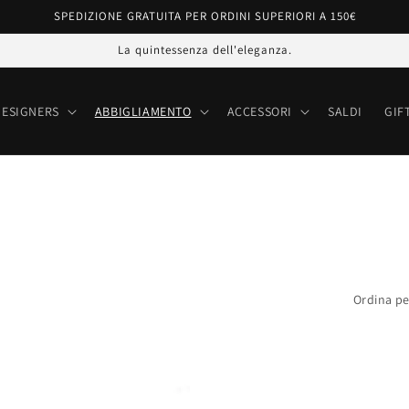
SPEDIZIONE GRATUITA PER ORDINI SUPERIORI A 150€
La quintessenza dell'eleganza.
DESIGNERS
ABBIGLIAMENTO
ACCESSORI
SALDI
GIF
Ordina pe