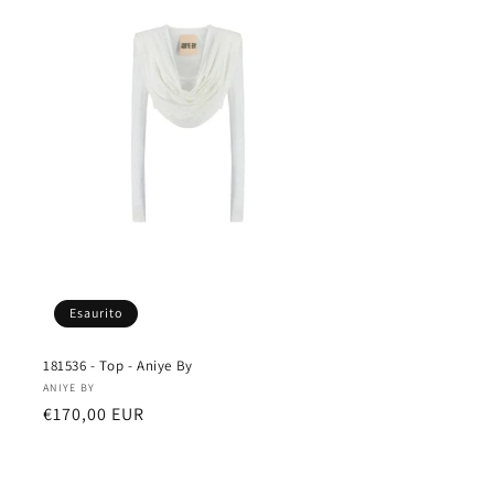
Esaurito
181536 - Top - Aniye By
Fornitore:
ANIYE BY
Prezzo
€170,00 EUR
di
listino