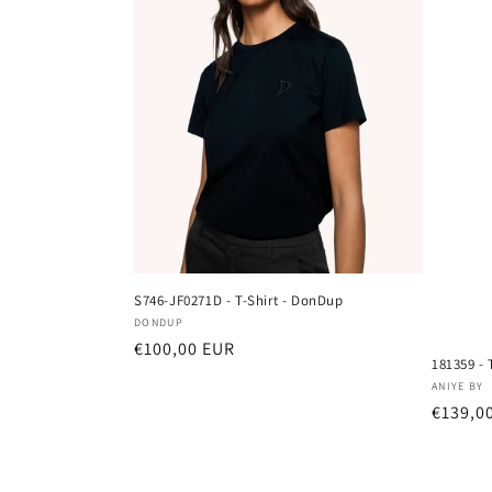
z
i
o
n
e
S746-JF0271D - T-Shirt - DonDup
:
Fornitore:
DONDUP
Prezzo
€100,00 EUR
181359 - 
di
Fornito
ANIYE BY
listino
Prezzo
€139,0
di
listino