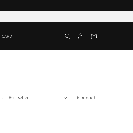
Accedi
Carrello
T CARD
r:
6 prodotti