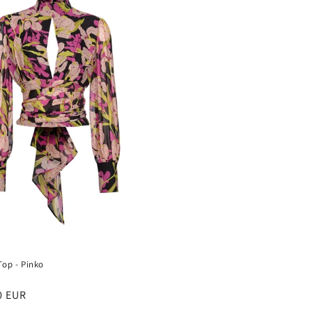
Top - Pinko
re:
0 EUR