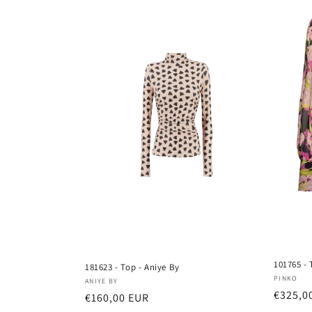
101765 - 
181623 - Top - Aniye By
Fornito
PINKO
Fornitore:
ANIYE BY
Prezzo
€325,0
Prezzo
€160,00 EUR
di