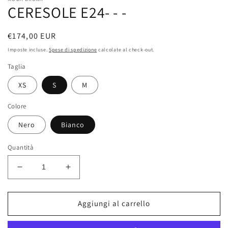
finestra
CERESOLE E24- - -
modale
Prezzo
€174,00 EUR
di
Imposte incluse.
Spese di spedizione
calcolate al check-out.
listino
Taglia
XS
S
M
Colore
Nero
Bianco
Quantità
Diminuisci
Aumenta
quantità
quantità
per
per
CERESOLE
CERESOLE
Aggiungi al carrello
E24-
E24-
-
-