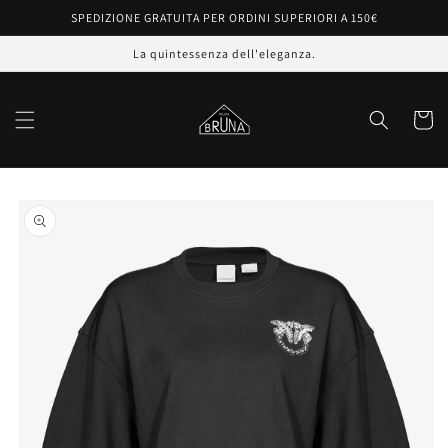
Vai
SPEDIZIONE GRATUITA PER ORDINI SUPERIORI A 150€
direttamente
ai contenuti
La quintessenza dell'eleganza.
Carrell
Passa alle
informazioni
sul prodotto